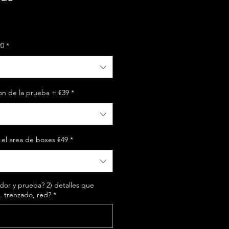
20
*
on de la prueba + €39
*
 el area de boxes €49
*
or y prueba? 2) detalles que
. trenzado, red?
*