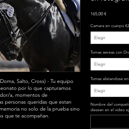
Precio
165,00 €
Camara en cuerpo €
Elegir
Tomas aereas con Dr
Elegir
Tomas alistandose en
(Doma, Salto, Cross) - Tu equipo
peonato por lo que capturamos
Elegir
ador/a, momentos de
as personas queridas que estan
Nombre del competid
a memoria no solo de la prueba sino
desean en el video ej
los que te acompañan.