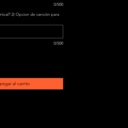
0/500
rtical? 2) Opcion de canción para
0/500
regar al carrito