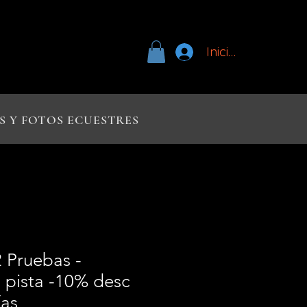
Iniciar sesión
S Y FOTOS ECUESTRES
 Pruebas -
n pista -10% desc
ías