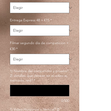
Entrega Express 48 + €15
*
Filmar segundo día de competicion +
€30
*
1) Nombre del competidor y prueba?
2) detalles que desean en el video ej.
trenzado, red?
*
0/500
1) Video Horizontal o Vertical? 2)