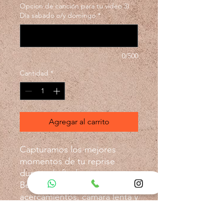
Opcion de canción para tu video 3)
Día sabado o/y domingo
*
0/500
Cantidad
*
Agregar al carrito
Capturamos los mejores
momentos de tu reprise
durante la final.
Bello recuerdo con
acercamientos, camara lenta y
filmado en la mejor calidad.
Sientete orgullosa/o, revive