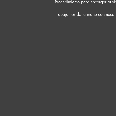
Procedimiento para encargar tu vi
Trabajamos de la mano con nuestros
1- Nos notificas que deseas el vid
2- Especificas si quieres el video e
3- Especificas si quieres algun det
4- Nos haces el pago por medio de
5- Alistamos camaras y capturamo
6- Finalizamos de recolectar detal
de edicion.

7- Si has comprado un paquete de v
paquete inmediatamente.
