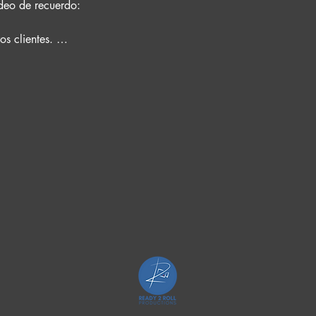
deo de recuerdo:

 clientes. 

eo reel y el nombre de la persona.

n formato vertical (para redes sociales) u horizontal (para pantalla
alle en especifico que quieres que capturemos.

 Bizum, transferencia ó metálico.

s la prueba de tu persona competidora.

les que se quieren para la edicion del video como ser el tipo de mu
ideo y fotos y la galería ya esta disponible, puedes escoger el n